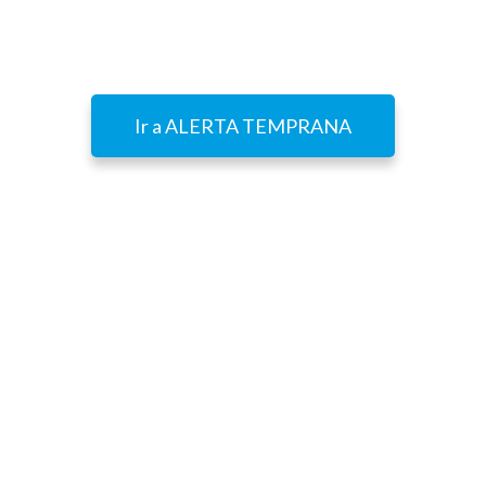
información llegue puntualmente y pueda ser
utilizada por los Ayuntamientos
Ir a ALERTA TEMPRANA
GESTIÓN DE CRISIS
En la Gestión de Crisis por Inundación, la
coordinación interadministrativa desempeña un
papel especial y, de manera singular en la gestión
de embalses: