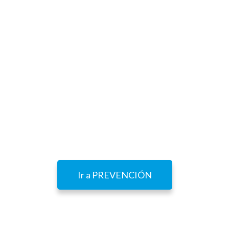
completo de acciones para responder a los
desafíos de la Prevención de Inundaciones a
Escala Local. Comienza con un Diagnóstico de las
políticas del Área Atlántica contra Inundaciones:
La planificación preventiva, las instituciones
involucradas, los sistemas de alerta y los
protocolos de emergencia se analizarán para
permitir a AA-FLOODS el desarrollo de
productos útiles y transferibles para el Área
Atlántica.
Ir a PREVENCIÓN