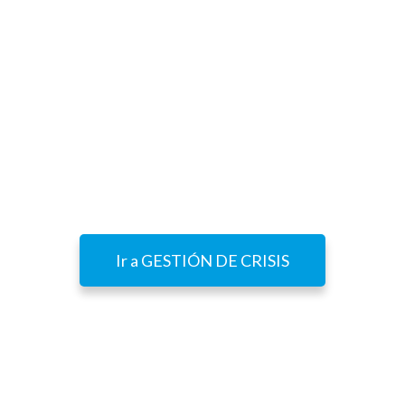
Las inundaciones aportan volúmenes
extraordinarios de agua que ponen en riesgo los
embalses destinados a generación de energía
hidroeléctrica, a riego y abastecimiento a la
población, o a regulación. Consecuentemente las
autoridades que los gestionan descargan
grandes volúmenes de agua antes de que su
presión supere ciertos niveles
Ir a GESTIÓN DE CRISIS