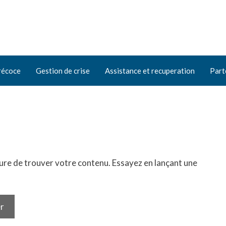
récoce
Gestion de crise
Assistance et recuperation
Part
ure de trouver votre contenu. Essayez en lançant une